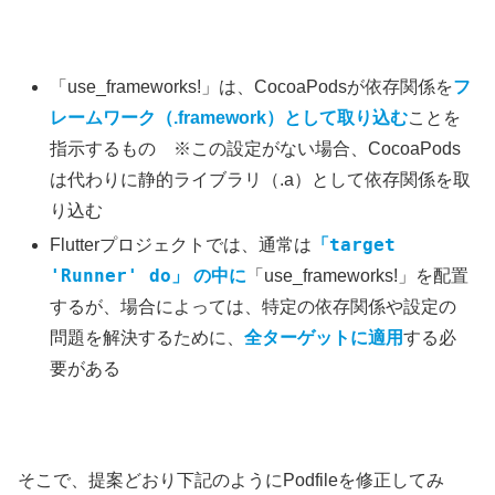
「use_frameworks!」は、CocoaPodsが依存関係を
フ
レームワーク（.framework）として取り込む
ことを
指示するもの ※この設定がない場合、CocoaPods
は代わりに静的ライブラリ（.a）として依存関係を取
り込む
target
Flutterプロジェクトでは、通常は
「
'Runner' do
」 の中に
「use_frameworks!」を配置
するが、場合によっては、特定の依存関係や設定の
問題を解決するために、
全ターゲットに適用
する必
要がある
そこで、提案どおり下記のようにPodfileを修正してみ