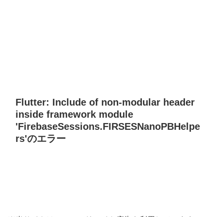
Flutter: Include of non-modular header
inside framework module
'FirebaseSessions.FIRSESNanoPBHelpe
rs'のエラー