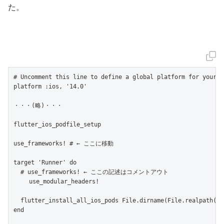
た。
# Uncomment this line to define a global platform for your pr
platform :ios, '14.0'

・・・(略)・・・

flutter_ios_podfile_setup

use_frameworks! # ← ここに移動

target 'Runner' do

  # use_frameworks! ← ここの記述はコメントアウト

 　　use_modular_headers!

  flutter_install_all_ios_pods File.dirname(File.realpath(__F
end
