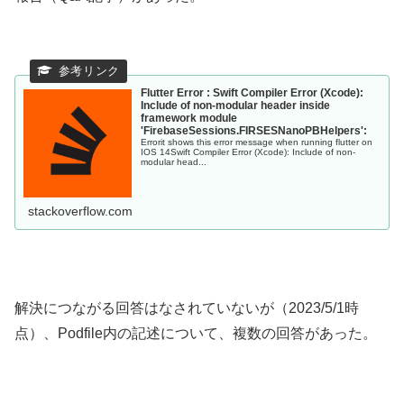
Flutter Error : Swift Compiler Error (Xcode):
Include of non-modular header inside
framework module
'FirebaseSessions.FIRSESNanoPBHelpers':
Errorit shows this error message when running flutter on
IOS 14Swift Compiler Error (Xcode): Include of non-
modular head...
stackoverflow.com
解決につながる回答はなされていないが（2023/5/1時
点）、Podfile内の記述について、複数の回答があった。