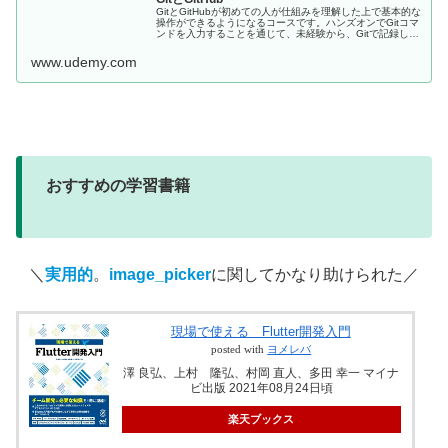
GitとGitHubが初めての人が仕組みを理解した上で基本的な
操作ができるようになるコースです。ハンズオンでGitコマ
ンドを入力することを通じて、未経験から、Gitで記録し
GitHubにコードをアップできるようになります。 - 無料コ
ース
www.udemy.com
おすすめの学習書籍
＼
実用的
。
image_picker
に関してかなり助けられた／
現場で使える Flutter開発入門
posted with
ヨメレバ
澤 良弘、上村 隆弘、村岡 直人、多田 幸一 マイナ
ビ出版 2021年08月24日頃
楽天ブックス