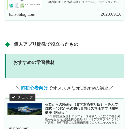
（OS別にすると合計13個）リリースし、バージョンアッ
プしながら、いずれも現在、運用中です。いずれもFlutter
で開発したものになります。
2023.09.16
halzoblog.com
個人アプリ開発で役立ったもの
おすすめの学習教材
＼
超初心者向け
でオススメな元Udemyの講座／
ゼロからのFlutter（質問対応有り版） – みんプ
ロ式 – 40代からの初心者向けスマホアプリ開発
講座（Flutter）
【30日間返金保証】アラフォー未経験だったぼくの挫折経
験から生まれた完全初心者向けスマホアプリプログラミン
グ講座。40時間超の大型動画講座でこんどこそあなたもス
マホアプリが作れるようになる！。
minpro.net