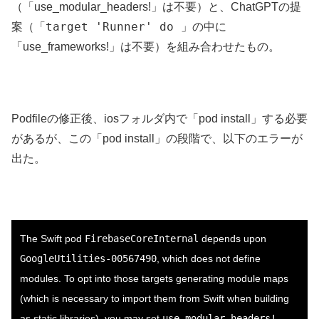
（「use_modular_headers!」は不要）と、ChatGPTの提
target 'Runner' do
案（「
」の中に
「use_frameworks!」は不要）を組み合わせたもの。
Podfileの修正後、iosフォルダ内で「pod install」する必要
があるが、この「pod install」の段階で、以下のエラーが
出た。
The Swift pod
FirebaseCoreInternal
depends upon
GoogleUtilities-00567490
, which does not define
modules. To opt into those targets generating module maps
(which is necessary to import them from Swift when building
as static libraries), you may set
use_modular_headers!