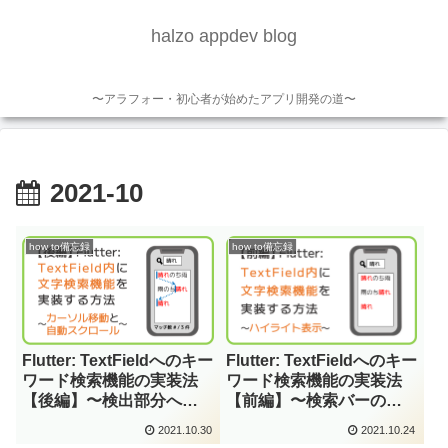
halzo appdev blog
〜アラフォー・初心者が始めたアプリ開発の道〜
2021-10
how to備忘録
how to備忘録
Flutter: TextFieldへのキー
Flutter: TextFieldへのキー
ワード検索機能の実装法
ワード検索機能の実装法
【後編】〜検出部分への
【前編】〜検索バーの設
カーソル移動と自動スク
置と検出部分のハイライ
2021.10.30
2021.10.24
ロール〜
ト〜