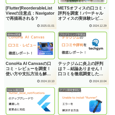
[Flutter]ReorderableList
METSオフィスの口コミ・
Viewの注意点：Navigator
評判を調査！バーチャル
で再描画される？
オフィスの実体験レビュ
ーも紹介！
2025.01.01
2024.12.29
他Web関連
プログラミング学習法
ConoHa AI Canvasの口
テックジムに炎上の評判
コミ・レビューを調査！
は？→結論ありません！
使い方や支払方法も解
口コミを徹底調査した結
説！
果を解説！
2024.10.10
2024.10.04
how to備忘録
アプリ開発奮闘記