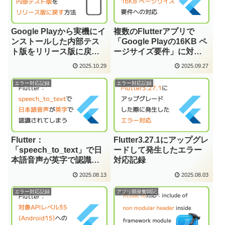
Google Playから実機にイ
複数のFlutterアプリで
ンストールした内部テス
「Google Playの16KB ペ
ト版をリリース版に戻す
ージサイズ要件」に対応
方法
した備忘録
2025.10.29
2025.09.27
エラー対応記録
エラー対応記録
Flutter：
Flutter3.27.1にアップグレ
「speech_to_text」で日
ードして発生したエラー
本語音声が英字で認識さ
対応記録
れてしまう
2025.08.13
2025.08.03
エラー対応記録
アプリ開発奮闘記