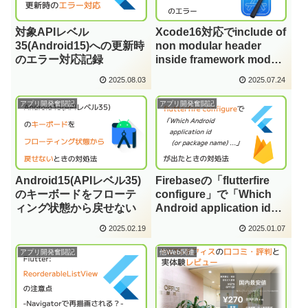
対象APIレベル
Xcode16対応でinclude of
35(Android15)への更新時
non modular header
のエラー対応記録
inside framework module
firebase_crashlyticsのエ
2025.08.03
2025.07.24
ラー
アプリ開発奮闘記
アプリ開発奮闘記
Android15(APIレベル35)
Firebaseの「flutterfire
のキーボードをフローテ
configure」で「Which
ィング状態から戻せない
Android application id
(or package name) ...」の
2025.02.19
2025.01.07
エラー
アプリ開発奮闘記
他Web関連