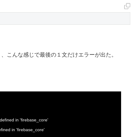
と、こんな感じで最後の１文だけエラーが出た。
defined in 'firebase_core'
fined in 'firebase_core'