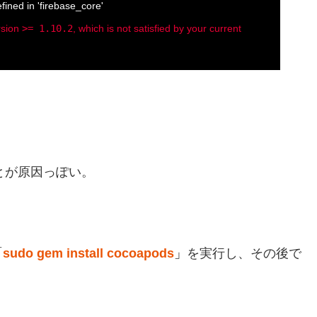
fined in 'firebase_core'
rsion
>= 1.10.2
, which is not satisfied by your current
ことが原因っぽい。
「
sudo gem install cocoapods
」
を実行し、その後で