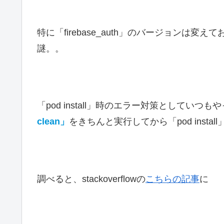
特に「firebase_auth」のバージョンは変えて
謎。。
「pod install」時のエラー対策としていつも
clean」
をきちんと実行してから「pod inst
調べると、stackoverflowの
こちらの記事
に