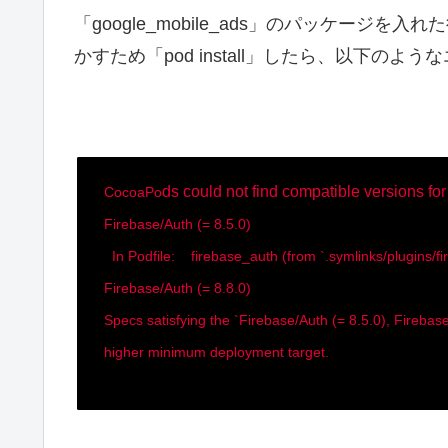
「google_mobile_ads」のパッケージ
かすため「pod install」したら、以下のよ
ds could not find compatible versions fo
CocoaPo
Firebase/Auth (= 8.5.0)
In Podfile: firebase_auth (from `.symlinks/plugins/
Firebase/Auth (= 8.8.0)
Specs satisfying the `Firebase/Auth (= 8.5.0), Fireba
higher minimum deployment target.