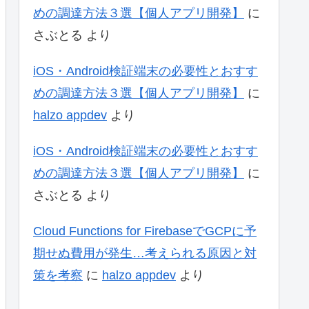
めの調達方法３選【個人アプリ開発】
に
さぶとる
より
iOS・Android検証端末の必要性とおすす
めの調達方法３選【個人アプリ開発】
に
halzo appdev
より
iOS・Android検証端末の必要性とおすす
めの調達方法３選【個人アプリ開発】
に
さぶとる
より
Cloud Functions for FirebaseでGCPに予
期せぬ費用が発生…考えられる原因と対
策を考察
に
halzo appdev
より