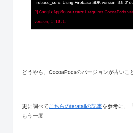
firebase_core: Using Firebase SDK version '8.8.0' de
[!]
GoogleAppMeasurement
requires CocoaPods ve
version,
1.10.1
.
どうやら、CocoaPodsのバージョンが古い
更に調べて
こちらのteratailの記事
を参考に、
もう一度