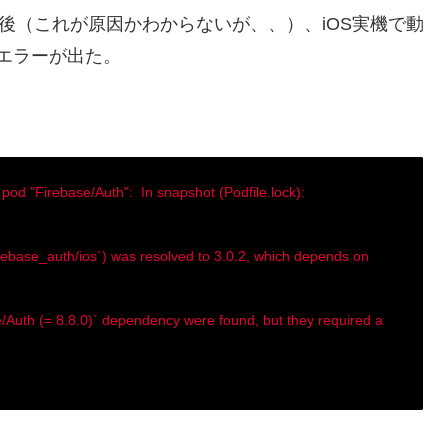
を入れた後（これが原因かわからないが、、）、iOS実機で動
うなエラーが出た。
r
pod "Firebase/Auth": In snapshot (Podfile.lock):
firebase_auth/ios`) was resolved to 3.0.2, which depends on
se/Auth (= 8.8.0)` dependency were found, but they required a