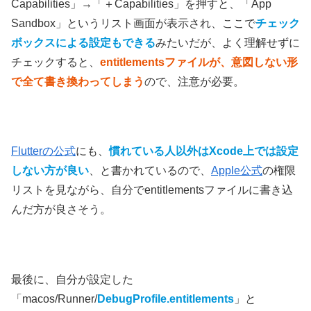
Capabilities」→「＋Capabilities」を押すと、「App
Sandbox」というリスト画面が表示され、ここで
チェック
ボックスによる設定もできる
みたいだが、よく理解せずに
チェックすると、
entitlementsファイルが、意図しない形
で全て書き換わってしまう
ので、注意が必要。
Flutterの公式
にも、
慣れている人以外はXcode上では設定
しない方が良い
、と書かれているので、
Apple公式
の権限
リストを見ながら、自分でentitlementsファイルに書き込
んだ方が良さそう。
最後に、自分が設定した
「macos/Runner/
DebugProfile.entitlements
」と