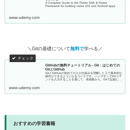
A Complete Guide to the Flutter SDK & Flutter
Framework for building native iOS and Android apps
www.udemy.com
＼Gitの基礎について
無料で
学べる／
GitHubの無料チュートリアル - Git：はじめての
GitとGitHub
GitとGitHubが初めての人が仕組みを理解した上で基本的な
操作ができるようになるコースです。ハンズオンでGitコマ
ンドを入力することを通じて、未経験から、Gitで記録し
GitHubにコードをアップできるようになります。 - 無料コ
ース
www.udemy.com
おすすめの学習書籍