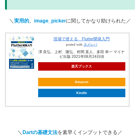
＼
実用的
。
image_picker
に関してかなり助けられた／
現場で使える Flutter開発入門
posted with
ヨメレバ
澤 良弘、上村 隆弘、村岡 直人、多田 幸一 マイナ
ビ出版 2021年08月24日頃
楽天ブックス
Amazon
Kindle
＼
Dartの基礎文法
を素早くインプットできる／