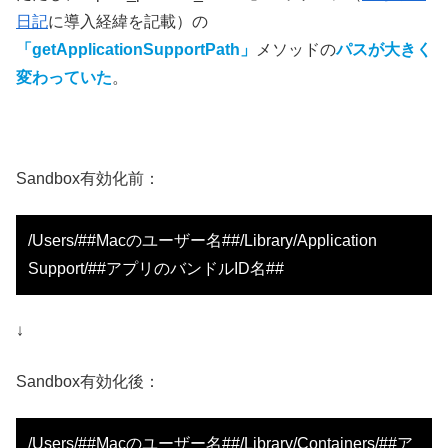
日記
に導入経緯を記載）の
「getApplicationSupportPath」
メソッドの
パスが大きく
変わっていた
。
Sandbox有効化前：
/Users/##Macのユーザー名##/Library/Application
Support/##アプリのバンドルID名##
↓
Sandbox有効化後：
/Users/##Macのユーザー名##/Library/Containers/##ア