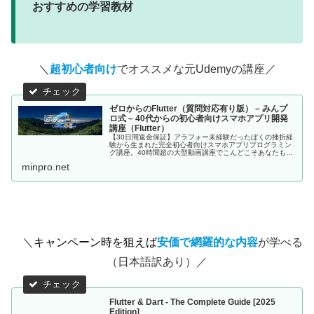
おすすめの学習教材
＼
超初心者向け
でオススメな元Udemyの講座／
ゼロからのFlutter（質問対応有り版） – みんプ
ロ式 – 40代からの初心者向けスマホアプリ開発
講座（Flutter）
【30日間返金保証】アラフォー未経験だったぼくの挫折経
験から生まれた完全初心者向けスマホアプリプログラミン
グ講座。40時間超の大型動画講座でこんどこそあなたもス
マホアプリが作れるようになる！。
minpro.net
＼
キャンペーン時を狙えば
安価で網羅的な内容
が学べる
（日本語訳あり）／
Flutter & Dart - The Complete Guide [2025
Edition]