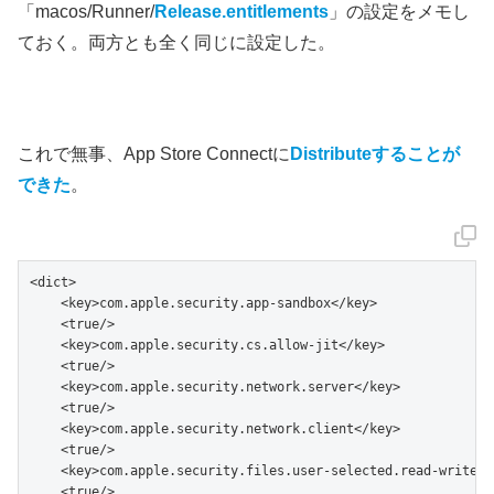
「macos/Runner/
Release.entitlements
」の設定をメモし
ておく。両方とも全く同じに設定した。
これで無事、App Store Connectに
Distributeすることが
できた
。
<dict>

    <key>com.apple.security.app-sandbox</key>

    <true/>

    <key>com.apple.security.cs.allow-jit</key>

    <true/>

    <key>com.apple.security.network.server</key>

    <true/>

    <key>com.apple.security.network.client</key>

    <true/>

    <key>com.apple.security.files.user-selected.read-write</k
    <true/>
