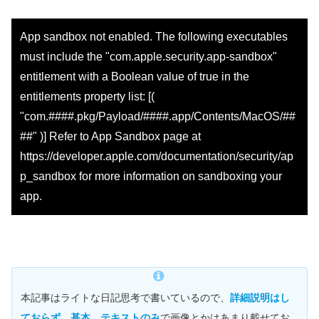
App sandbox not enabled. The following executables
must include the "com.apple.security.app-sandbox"
entitlement with a Boolean value of true in the
entitlements property list: [(
"com.####.pkg/Payload/####.app/Contents/MacOS/##
##" )] Refer to App Sandbox page at
https://developer.apple.com/documentation/security/ap
p_sandbox for more information on sandboxing your
app.
本記事はライトな日記思考で書いているので、
詳細説明はし
ておらず、基本、テキストのみ
で画像とかはあまり載せてお