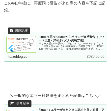
この約1年後に、再度同じ警告が来た際の内容を下記に記
録。
Flutter: 再びAdMobからポリシー違反警告（リワ
ード広告 - 許可されない実装方法）
リリース済のiOS版のアプリについて、AdMobから「リワ
ード広告 - 許可されない実装方法」の警告が来た。1年前に
も同じ警告が届いたが、今回は簡単に解消できず。１ヶ月
近く対応に苦慮した結果、実質的な解決には至らなかった
が、同じ境遇の方のご参考になればと思い、その状況を記
2023.05.06
halzoblog.com
録。
＼一般的なエラー対処法をまとめた記事はこちら／
Flutter：エラーが出たときに試すと良い対策・ア