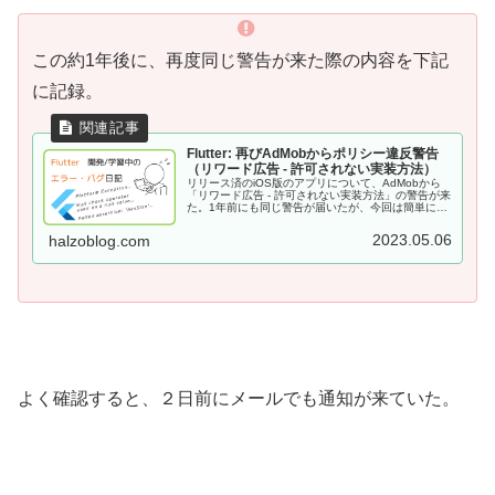
この約1年後に、再度同じ警告が来た際の内容を下記
に記録。
Flutter: 再びAdMobからポリシー違反警告
（リワード広告 - 許可されない実装方法）
リリース済のiOS版のアプリについて、AdMobから
「リワード広告 - 許可されない実装方法」の警告が来
た。1年前にも同じ警告が届いたが、今回は簡単に解
消できず。１ヶ月近く対応に苦慮した結果、実質的な
解決には至らなかったが、同じ境遇の方のご参考にな
2023.05.06
halzoblog.com
ればと思い、その状況を記録。
よく確認すると、２日前にメールでも通知が来ていた。