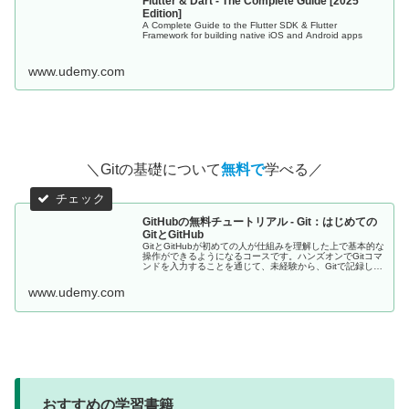
Flutter & Dart - The Complete Guide [2025
Edition]
A Complete Guide to the Flutter SDK & Flutter
Framework for building native iOS and Android apps
www.udemy.com
＼Gitの基礎について
無料で
学べる／
GitHubの無料チュートリアル - Git：はじめての
GitとGitHub
GitとGitHubが初めての人が仕組みを理解した上で基本的な
操作ができるようになるコースです。ハンズオンでGitコマ
ンドを入力することを通じて、未経験から、Gitで記録し
GitHubにコードをアップできるようになります。 - 無料コ
ース
www.udemy.com
おすすめの学習書籍