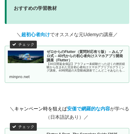
おすすめの学習教材
＼
超初心者向け
でオススメな元Udemyの講座／
ゼロからのFlutter（質問対応有り版） – みんプ
ロ式 – 40代からの初心者向けスマホアプリ開発
講座（Flutter）
【30日間返金保証】アラフォー未経験だったぼくの挫折経
験から生まれた完全初心者向けスマホアプリプログラミン
グ講座。40時間超の大型動画講座でこんどこそあなたもス
マホアプリが作れるようになる！。
minpro.net
＼
キャンペーン時を狙えば
安価で網羅的な内容
が学べる
（日本語訳あり）／