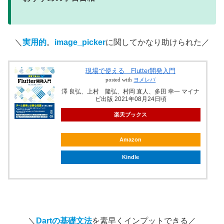
＼
実用的
。
image_picker
に関してかなり助けられた／
現場で使える Flutter開発入門
posted with
ヨメレバ
澤 良弘、上村 隆弘、村岡 直人、多田 幸一 マイナ
ビ出版 2021年08月24日頃
楽天ブックス
Amazon
Kindle
＼
Dartの基礎文法
を素早くインプットできる／