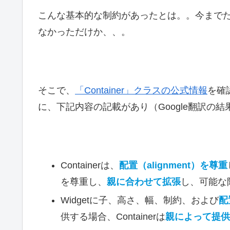
こんな基本的な制約があったとは。。今までたまた
なかっただけか、、。
そこで、
「Container」クラスの公式情報
を確認
に、下記内容の記載があり（Google翻訳の
Containerは、
配置（alignment）を尊重
を尊重し、
親に合わせて拡張
し、可能な
Widgetに子、高さ、幅、制約、および
配
供する場合、Containerは
親によって提供