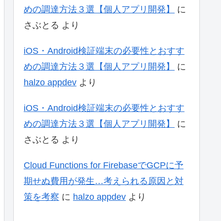
めの調達方法３選【個人アプリ開発】
に
さぶとる
より
iOS・Android検証端末の必要性とおすす
めの調達方法３選【個人アプリ開発】
に
halzo appdev
より
iOS・Android検証端末の必要性とおすす
めの調達方法３選【個人アプリ開発】
に
さぶとる
より
Cloud Functions for FirebaseでGCPに予
期せぬ費用が発生…考えられる原因と対
策を考察
に
halzo appdev
より