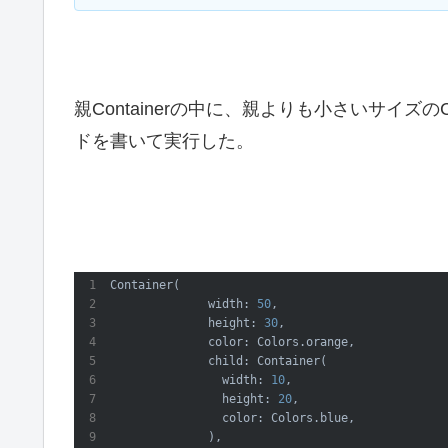
親Containerの中に、親よりも小さいサイズの
ドを書いて実行した。
Container(

              width: 
50
,

              height: 
30
,

              color: Colors.orange,

              child: Container(

                width: 
10
,

                height: 
20
,

                color: Colors.blue,

              ),
