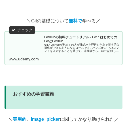
＼Gitの基礎について
無料で
学べる／
GitHubの無料チュートリアル - Git：はじめての
GitとGitHub
GitとGitHubが初めての人が仕組みを理解した上で基本的な
操作ができるようになるコースです。ハンズオンでGitコマ
ンドを入力することを通じて、未経験から、Gitで記録し
GitHubにコードをアップできるようになります。 - 無料コ
ース
www.udemy.com
おすすめの学習書籍
＼
実用的
。
image_picker
に関してかなり助けられた／