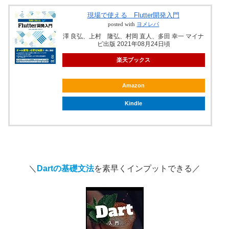
現場で使える Flutter開発入門
posted with
ヨメレバ
澤 良弘、上村 隆弘、村岡 直人、多田 幸一 マイナ
ビ出版 2021年08月24日頃
楽天ブックス
Amazon
Kindle
＼
Dartの基礎文法
を素早くインプットできる／