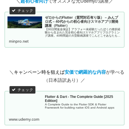
＼
超初心者向け
でオススメな元Udemyの講座／
ゼロからのFlutter（質問対応有り版） – みんプ
ロ式 – 40代からの初心者向けスマホアプリ開発
講座（Flutter）
【30日間返金保証】アラフォー未経験だったぼくの挫折経
験から生まれた完全初心者向けスマホアプリプログラミン
グ講座。40時間超の大型動画講座でこんどこそあなたもス
マホアプリが作れるようになる！。
minpro.net
＼
キャンペーン時を狙えば
安価で網羅的な内容
が学べる
（日本語訳あり）／
Flutter & Dart - The Complete Guide [2025
Edition]
A Complete Guide to the Flutter SDK & Flutter
Framework for building native iOS and Android apps
www.udemy.com