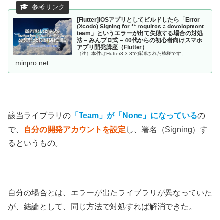
[Flutter]iOSアプリとしてビルドしたら「Error
(Xcode) Signing for ** requires a development
team」というエラーが出て失敗する場合の対処
法 – みんプロ式 – 40代からの初心者向けスマホ
アプリ開発講座（Flutter）
（注）本件はFlutter3.3.3で解消された模様です。
minpro.net
該当ライブラリの
「Team」が「None」になっている
の
で、
自分の開発アカウントを設定
し、署名（Signing）す
るというもの。
自分の場合とは、エラーが出たライブラリが異なっていた
が、結論として、同じ方法で対処すれば解消できた。