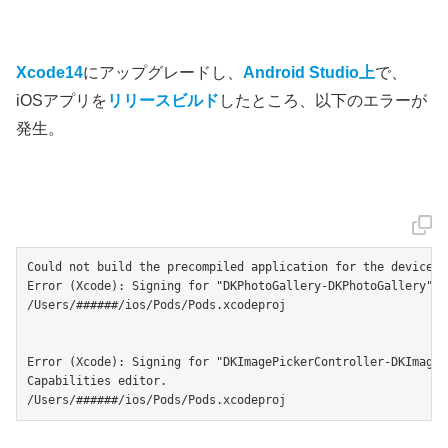
Xcode14
にアップグレードし、
Android Studio上
で、
iOSアプリを
リリースビルド
したところ、以下のエラーが
発生。
Could not build the precompiled application for the device.

Error (Xcode): Signing for "DKPhotoGallery-DKPhotoGallery" r
/Users/######/ios/Pods/Pods.xcodeproj

Error (Xcode): Signing for "DKImagePickerController-DKImageP
Capabilities editor.
