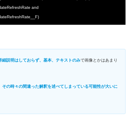
dateRefreshRate and
pdateRefreshRate__F)
詳細説明はしておらず、基本、テキストのみ
で画像とかはあまり
、その時々の間違った解釈を述べてしまっている可能性が大いに