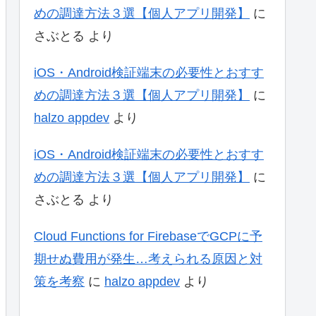
めの調達方法３選【個人アプリ開発】
に
さぶとる
より
iOS・Android検証端末の必要性とおすす
めの調達方法３選【個人アプリ開発】
に
halzo appdev
より
iOS・Android検証端末の必要性とおすす
めの調達方法３選【個人アプリ開発】
に
さぶとる
より
Cloud Functions for FirebaseでGCPに予
期せぬ費用が発生…考えられる原因と対
策を考察
に
halzo appdev
より