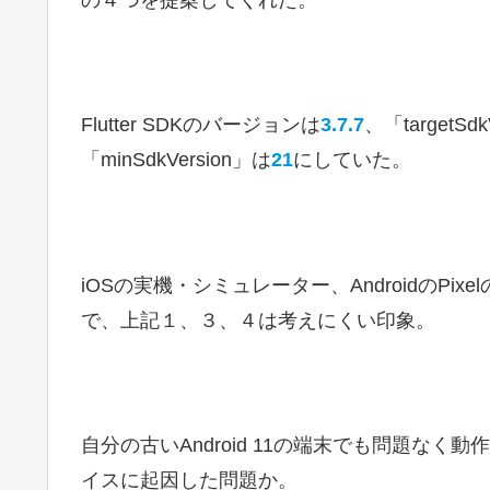
の４つを提案してくれた。
Flutter SDKのバージョンは
3.7.7
、「targetSdk
「minSdkVersion」は
21
にしていた。
iOSの実機・シミュレーター、AndroidのP
で、上記１、３、４は考えにくい印象。
自分の古いAndroid 11の端末でも問題な
イスに起因した問題か。