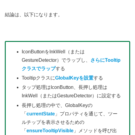
結論は、以下になります。
IconButtonをInkWell（または
GestureDetector）でラップし、
さらにTooltip
クラスでラップ
する
Tooltipクラスに
GlobalKeyを設置
する
タップ処理はIconButton、長押し処理は
InkWell（またはGestureDetector）に設定する
長押し処理の中で、GlobalKeyの
「
currentState
」プロパティを通じて、ツー
ルチップを表示させるための
「
ensureTooltipVisible
」メソッドを呼び出