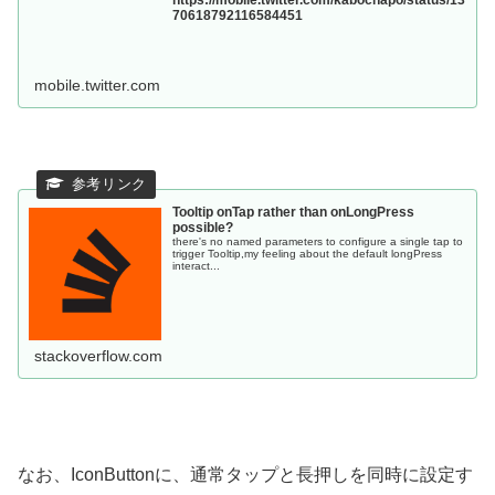
70618792116584451
mobile.twitter.com
Tooltip onTap rather than onLongPress
possible?
there's no named parameters to configure a single tap to
trigger Tooltip,my feeling about the default longPress
interact...
stackoverflow.com
なお、IconButtonに、通常タップと長押しを同時に設定す