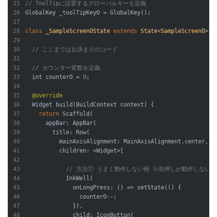
// ToolTipに設置するグローバルキーを定義
GlobalKey _toolTipKeyO = GlobalKey();

class
_SampleScreenOState
extends
State
<
SampleScreenO
> 
{

// ここまではお決まりのコード
// カウンター変数を定義
int
 counterO = 
0
;

@override
  Widget build(BuildContext context) {

return
 Scaffold(

      appBar: AppBar(

        title: Row(

          mainAxisAlignment: MainAxisAlignment.center,

          children: <Widget>[

// 方法① うまく動作しない例 ※長押しが動作しない
            InkWell(

              onLongPress: () => setState(() {

                counterO--;

              }),

              child: IconButton(
