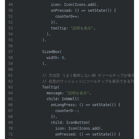
                icon: Icon(Icons.add),

                onPressed: () => setState(() {

                  counterO++;

                }),

                tooltip: 
"説明を表示"
,

              ),

            ),

            SizedBox(

              width: 
8
,

            ),

// 方法② うまく動作しない例 ※ツールチップが表示
// 任意のウィジェットにツールチップを表示できるTool
            Tooltip(

              message: 
"説明を表示"
,

              child: InkWell(

                onLongPress: () => setState(() {

                  counterO--;

                }),

                child: IconButton(

                  icon: Icon(Icons.add),

                  onPressed: () => setState(() {
