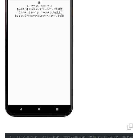
// クラス名、メソッド名、プロパティ名（変数名）について、筆者が