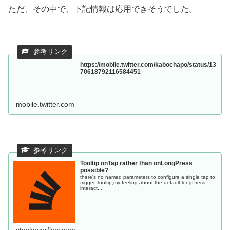
ただ、その中で、下記情報は応用できそうでした。
https://mobile.twitter.com/kabochapo/status/13
70618792116584451
mobile.twitter.com
Tooltip onTap rather than onLongPress
possible?
there's no named parameters to configure a single tap to
trigger Tooltip,my feeling about the default longPress
interact...
stackoverflow.com