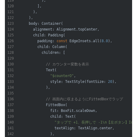
            ),            

          ],

        ),

      ),

      body: Container(

        alignment: Alignment.topCenter,

        child: Padding(

          padding: 
const
 EdgeInsets.all(
8.0
),

          child: Column(

            children: [

// カウンター変数を表示
              Text(

"
$counterO
"
,

                style: TextStyle(fontSize: 
20
),

              ),

// 画面内に収まるようにFittedBoxでラップ
              FittedBox(

                fit: BoxFit.scaleDown,

                child: Text(

"タップで +1、長押しで -1\n【左ボタン】Ico
                  textAlign: TextAlign.center,

                ),
