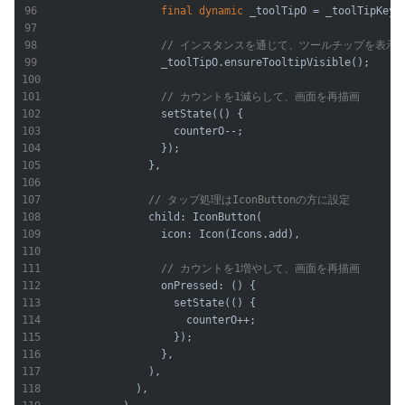
final
dynamic
 _toolTipO = _toolTipKeyO.
// インスタンスを通じて、ツールチップを表示
                  _toolTipO.ensureTooltipVisible();

// カウントを1減らして、画面を再描画
                  setState(() {

                    counterO--;

                  });

                },

// タップ処理はIconButtonの方に設定
                child: IconButton(

                  icon: Icon(Icons.add),

// カウントを1増やして、画面を再描画
                  onPressed: () {

                    setState(() {

                      counterO++;

                    });

                  },

                ),

              ),
