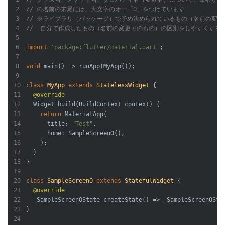
// の名前の末尾には、大文字のオー「O」をつけています
// ※ライブラリ（パッケージ）で予め決められているもの（名前の変更
//  自分で作成したもの（名前の変更可のもの）の区別をしやすくする
import
'package:flutter/material.dart'
;

void
 main() => runApp(MyApp());

class
MyApp
extends
StatelessWidget
{

@override
  Widget build(BuildContext context) {

return
 MaterialApp(

      title: 
"Test"
,

      home: SampleScreenO(),

    );

  }

}

class
SampleScreenO
extends
StatefulWidget
{

@override
  _SampleScreenOState createState() => _SampleScreenOStat
}
