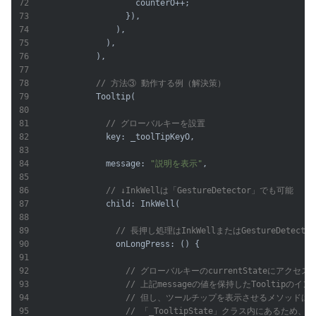
                    counterO++;

                  }),

                ),

              ),

            ),

// 方法③ 動作する例（解決策）
            Tooltip(

// グローバルキーを設置
              key: _toolTipKeyO,

              message: 
"説明を表示"
,

// ↓InkWellは「GestureDetector」でも可能
              child: InkWell(

// 長押し処理はInkWellまたはGestureDetect
                onLongPress: () {

// グローバルキーのcurrentStateにアクセ
// 上記messageの値を保持したTooltipのイ
// 但し、ツールチップを表示させるメソッドは
// 「_TooltipState」クラス内にあるため、d