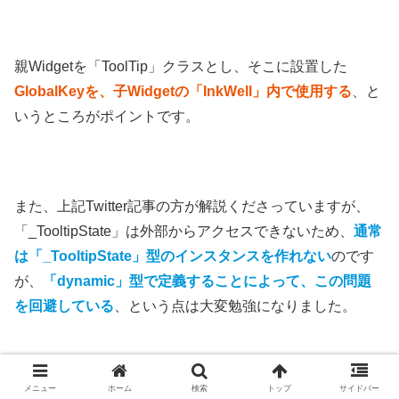
親Widgetを「ToolTip」クラスとし、そこに設置した
GlobalKeyを、子Widgetの「InkWell」内で使用する
、と
いうところがポイントです。
また、上記Twitter記事の方が解説くださっていますが、
「_TooltipState」は外部からアクセスできないため、
通常
は「_TooltipState」型のインスタンスを作れない
のです
が、
「dynamic」型で定義することによって、この問題
を回避している
、という点は大変勉強になりました。
メニュー
ホーム
検索
トップ
サイドバー