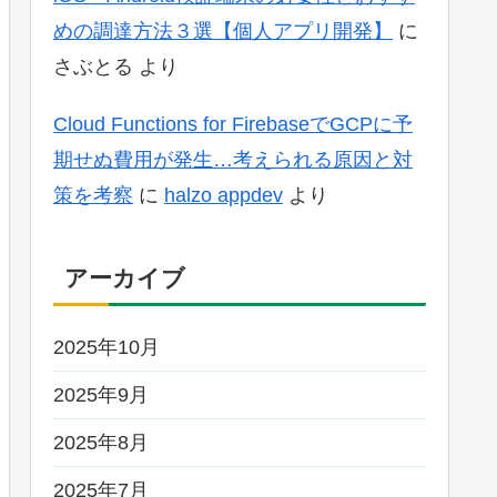
めの調達方法３選【個人アプリ開発】
に
さぶとる
より
Cloud Functions for FirebaseでGCPに予
期せぬ費用が発生…考えられる原因と対
策を考察
に
halzo appdev
より
アーカイブ
2025年10月
2025年9月
2025年8月
2025年7月